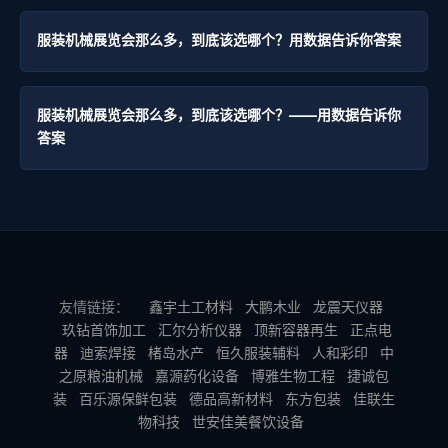
服装机械展览会那么多，到底该选哪个？用数据告诉你答案
服装机械展览会那么多，到底该选哪个？——用数据告诉你
答案
友情链接：
鑫宇土工材料
大鹏木业
龙震天仪器
玖钻首饰加工
汇尔分析仪器
顶新容器再生
正点电
器
迪索焊接
楮岛水产
恒久服装辅料
人和彩印
中
之原粮油机械
嘉源药化设备
博雅生物工程
捷诚包
装
百乐源保鲜包装
德品高新材料
东方包装
佳联生
物科技
世安佳美餐饮设备