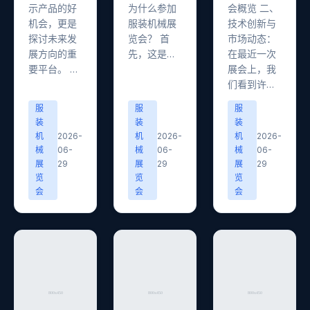
示产品的好
为什么参加
会概览 二、
机会，更是
服装机械展
技术创新与
探讨未来发
览会？ 首
市场动态：
展方向的重
先，这是…
在最近一次
要平台。 …
展会上，我
们看到许…
服
服
服
装
装
装
机
2026-
机
2026-
机
2026-
械
06-
械
06-
械
06-
展
29
展
29
展
29
览
览
览
会
会
会