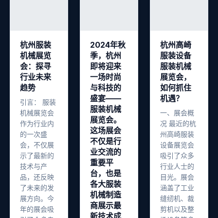
杭州服装
2024年秋
杭州高崎
机械展览
季，杭州
服装设备
会：探寻
即将迎来
服装机械
行业未来
一场时尚
展览会，
趋势
与科技的
如何抓住
盛宴——
机遇？
引言： 服装
服装机械
机械展览会
一、展会概
展览会。
作为行业内
况 最近的杭
这场展会
的一次盛
州高崎服装
不仅是行
会，不仅展
设备展览会
业交流的
示了最新的
吸引了众多
重要平
技术与产
行业人士的
台，也是
品，还反映
目光。展会
各大服装
了未来的发
涵盖了工业
机械制造
展方向。今
缝纫机、裁
商展示最
年的展会吸
剪机以及整
新技术成