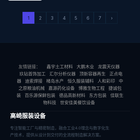
1
2
3
4
5
6
7
›
友情链接：
鑫宇土工材料
大鹏木业
龙震天仪器
玖钻首饰加工
汇尔分析仪器
顶新容器再生
正点电
器
迪索焊接
楮岛水产
恒久服装辅料
人和彩印
中
之原粮油机械
嘉源药化设备
博雅生物工程
捷诚包
装
百乐源保鲜包装
德品高新材料
东方包装
佳联生
物科技
世安佳美餐饮设备
高崎服装设备
专注智能工厂与精密制造，融合工业4.0理念与数字化生
产技术，提供从设计到交付的全流程制造解决方案。