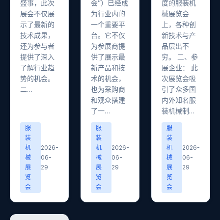
盛事，此次
会”）已经成
度的服装机
展会不仅展
为行业内的
械展览会
示了最新的
一个重要平
上，各种创
技术成果，
台。它不仅
新技术与产
还为参与者
为参展商提
品层出不
提供了深入
供了展示最
穷。 二、参
了解行业趋
新产品和技
展企业： 此
势的机会。
术的机会，
次展览会吸
二…
也为采购商
引了众多国
和观众搭建
内外知名服
了一…
装机械制…
服
服
服
装
装
装
机
2026-
机
2026-
机
2026-
械
06-
械
06-
械
06-
展
29
展
29
展
29
览
览
览
会
会
会