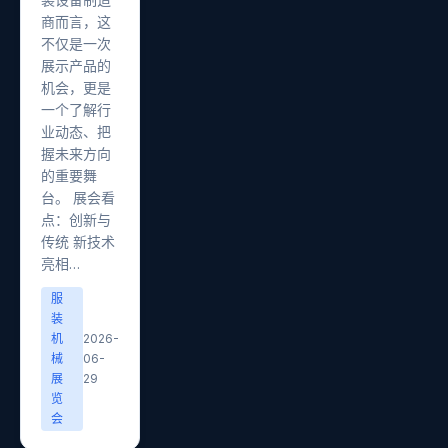
商而言，这
不仅是一次
展示产品的
机会，更是
一个了解行
业动态、把
握未来方向
的重要舞
台。 展会看
点：创新与
传统 新技术
亮相…
服
装
机
2026-
械
06-
展
29
览
会