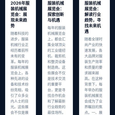
2026年服
服装机械
服装机械
装机械展
展览会：
展览会：
览会：展
探索创新
解读行业
现未来趋
与机遇
趋势，寻
势
找未来机
每年的服装
遇
随着科技的
机械展览会
进步，服装
上，都会汇
随着全球时
机械行业正
集全球顶尖
尚产业的快
经历着前所
的工业缝纫
速发展，各
未有的变
机、裁剪机
大品牌对服
革。每年的
和整烫设备
装生产效率
服装机械展
制造商。这
和质量的要
览会上，各
些展会不仅
求越来越
种先进的设
是技术交流
高。在这种
备和技术纷
的重要平
背景下，每
纷亮相，吸
台，更是寻
年举办的服
引了众多业
找合作机会
装机械展览
内人士的目
和了解最新
会成为了业
光。这些展
行业趋势的
界瞩目的焦
会不仅是展
最佳场所。
点。一、展