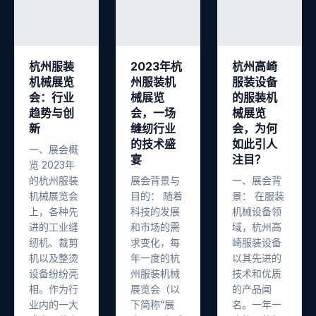
杭州服装
2023年杭
杭州高崎
机械展览
州服装机
服装设备
会：行业
械展览
的服装机
趋势与创
会，一场
械展览
新
缝纫行业
会，为何
的技术盛
如此引人
一、展会概
宴
注目？
览 2023年
的杭州服装
展会背景与
一、展会背
机械展览会
目的： 随着
景： 在服装
上，各种先
科技的发展
机械设备领
进的工业缝
和市场的需
域，杭州高
纫机、裁剪
求变化，每
崎服装设备
机以及整烫
年一度的杭
以其先进的
设备纷纷亮
州服装机械
技术和优质
相。作为行
展览会（以
的产品闻
业内的一大
下简称“展
名。一年一