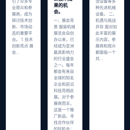
引了众多专
烫设备等多
果的机
业观众和参
种先进机械
会。
展商，成为
设备。 二、
探讨技术创
一、展会背
机遇与挑战
新、市场动
景 服装机械
并存 面对如
态的重要平
展览会自创
此丰富的展
台。 1. 技术
办以来，已
示内容，参
创新亮点 展
经成为亚洲
展商和观众
会…
最具影响力
都面临一个
的行业盛会
共…
之一。每年
都会有来自
全球的知名
企业和前沿
科技亮相此
展。对于参
展商而言，
这是一个推
广新品、寻
找合作伙伴
的好机会；